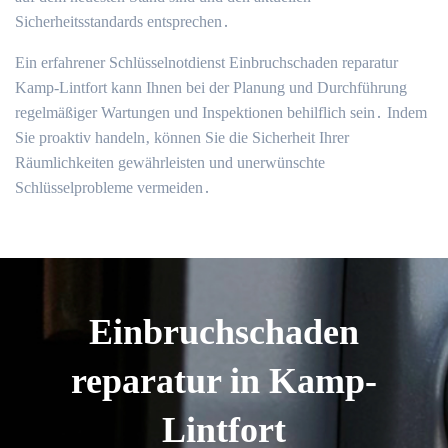
Sicherheitsstandards entsprechen․
Ein erfahrener Schlüsselnotdienst Einbruchschaden reparatur
Kamp-Lintfort kann Ihnen bei der Planung und Durchführung
regelmäßiger Wartungen und Inspektionen behilflich sein․ Indem
Sie proaktiv handeln‚ können Sie die Sicherheit Ihrer
Räumlichkeiten gewährleisten und unerwünschte
Schlüsselprobleme vermeiden․
Einbruchschaden
reparatur in Kamp-
Lintfort